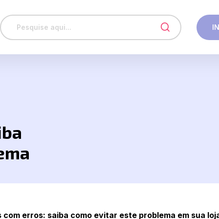
I
iba
lema
 com erros: saiba como evitar este problema em sua loj