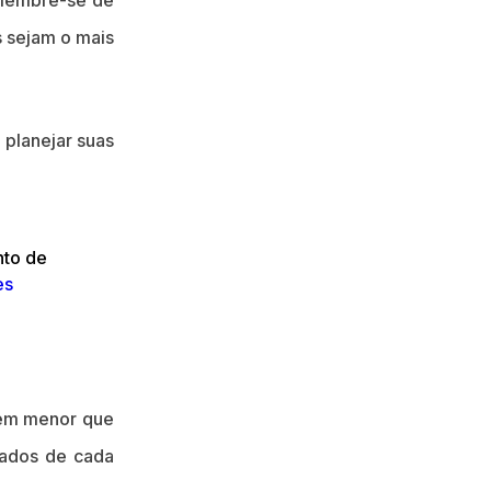
 lembre-se de
s sejam o mais
 planejar suas
nto de
es
bem menor que
dados de cada