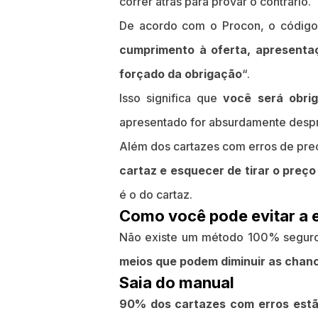
correr atrás para provar o contrário.
De acordo com o Procon, o código
cumprimento à oferta, apresenta
forçado da obrigação
“.
Isso significa que
você será obri
apresentado for absurdamente despr
Além dos cartazes com erros de pre
cartaz e esquecer de tirar o preço
é o do cartaz.
Como você pode evitar a e
Não existe um método 100% seguro 
meios que podem diminuir as chan
Saia do manual
90% dos cartazes com erros estão