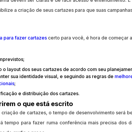
ema devem ser claras e de fácil acesso e entendimento. E
exibilize a criação de seus cartazes para que suas campanha
a para fazer cartazes
certo para você, é hora de começar a
previstos;
to o layout dos seus cartazes de acordo com seu planejame
ter sua identidade visual, e seguindo as regras de
melhor
cionais
;
ificação e distribuição dos cartazes.
irem o que está escrito
a criação de cartazes, o tempo de desenvolvimento será 
ará tempo para fazer ruma conferência mais precisa dos 