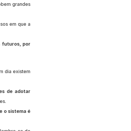
cebem grandes
asos em que a
 futuros, por
m dia existem
tes de adotar
es.
e o sistema é