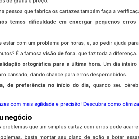
ros de grafia e preço.
 pessoa que fabrica os cartazes também faça a verificaçã
nós temos dificuldade em enxergar pequenos erros
 estar com um problema por horas, e, ao pedir ajuda para
nutos? É a famosa
visão de fora
, que faz toda a diferença.
alidação ortográfica para a última hora
. Um dia inteiro
ebro cansado, dando chance para erros despercebidos.
, de preferência no início do dia,
quando seu cérebr
u negócio
s problemas que um simples cartaz com erros pode acarre
roblemas, basta montar seu plano de ação e botar essa