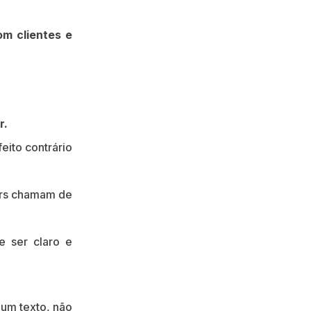
m clientes e
r.
eito contrário
ners chamam de
 ser claro e
um texto, não