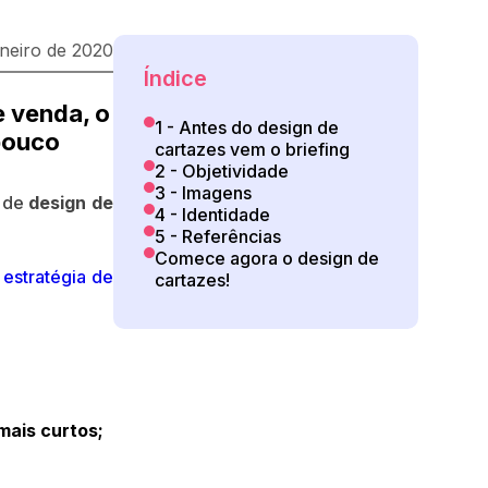
aneiro de 2020
Índice
e venda, o
1 - Antes do design de
pouco
cartazes vem o briefing
2 - Objetividade
3 - Imagens
s de
design de
4 - Identidade
5 - Referências
Comece agora o design de
a
estratégia de
cartazes!
mais curtos;