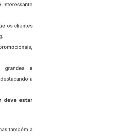
 interessante
ue os clientes
g.
promocionais,
s grandes e
 destacando a
n deve estar
, mas também a