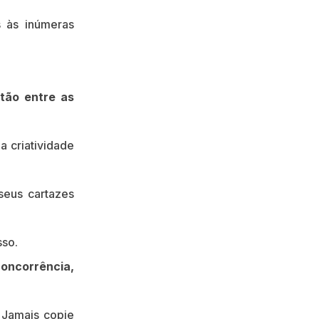
s às inúmeras
stão entre as
a criatividade
seus cartazes
sso.
concorrência,
Jamais copie