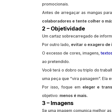
promocionais.
Antes de arregaçar as mangas para
colaboradores e tente colher o má
2 – Objetividade
Um cartaz sobrecarregado de informa
Por outro lado,
evitar o exagero de 
O excesso de cores, imagens,
texto
ao pretendido.
Você terá o dobro ou triplo do trab
uma peça que “vira paisagem”. Ela es
Por isso, foque em
eleger e tran
objetivo:
menos é mais.
3 – Imagens
Se uma imagem comunica melhor as c