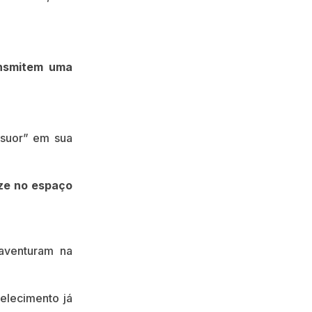
ansmitem uma
“suor” em sua
ze no espaço
aventuram na
elecimento já