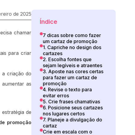
ereiro de 2025
Índice
ecisa chamar
7 dicas sobre como fazer
um cartaz de promoção
1. Capriche no design dos
is para criar
cartazes
2. Escolha fontes que
sejam legíveis e atraentes
3. Aposte nas cores certas
 a criação do
para fazer um cartaz de
promoção
e aumentar as
4. Revise o texto para
evitar erros
5. Crie frases chamativas
6. Posicione seus cartazes
estratégia de
nos lugares certos
7. Planeje a divulgação do
z de promoção
cartaz
Crie em escala com o