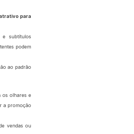
atrativo para
e subtítulos
stentes podem
ação ao padrão
 os olhares e
ar a promoção
 de vendas ou