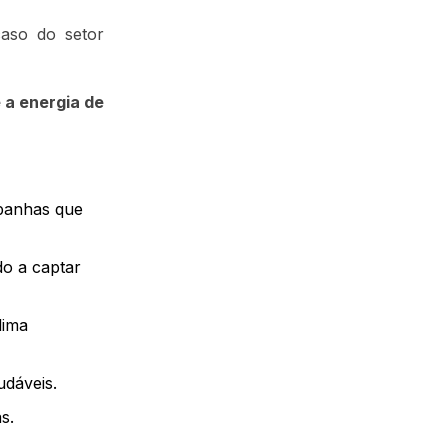
aso do setor
 a energia de
mpanhas que
do a captar
lima
udáveis.
s.