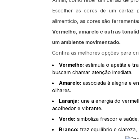
Afinal, como fazer um cartaz de p
Escolher as cores de um cartaz p
alimentício, as cores são ferramen
Vermelho, amarelo e outras tonali
um ambiente movimentado.
Confira as melhores opções para cria
Vermelho:
estimula o apetite e 
buscam chamar atenção imediata.
Amarelo:
associada à alegria e e
olhares.
Laranja:
une a energia do vermelh
acolhedor e vibrante.
Verde:
simboliza frescor e saúde,
Branco:
traz equilíbrio e clarez