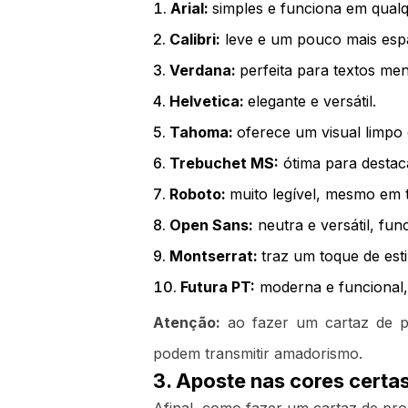
Arial:
simples e funciona em qual
Calibri:
leve e um pouco mais espaç
Verdana:
perfeita para textos me
Helvetica:
elegante e versátil.
Tahoma:
oferece um visual limpo 
Trebuchet MS:
ótima para destac
Roboto:
muito legível, mesmo em
Open Sans:
neutra e versátil, fun
Montserrat:
traz um toque de esti
Futura PT:
moderna e funcional, 
Atenção:
ao fazer um cartaz de pro
podem transmitir amadorismo.
3. Aposte nas cores certa