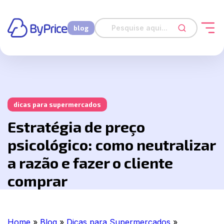
blog
dicas para supermercados
Estratégia de preço
psicológico: como neutralizar
a razão e fazer o cliente
comprar
Home
»
Blog
»
Dicas para Supermercados
»