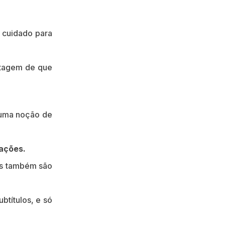
 cuidado para
ntagem de que
lguma noção de
ações.
hos também são
btítulos, e só