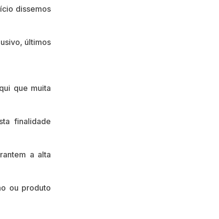
nício dissemos
sivo, últimos
qui que muita
ta finalidade
rantem a alta
ão ou produto