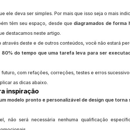
ue ele deva ser simples. Por mais que isso seja o mais indi
mbém têm seu espaço, desde que
diagramados de forma 
ue destacamos neste artigo.
o através deste e de outros conteúdos, você não estará p
e
80% do tempo que uma tarefa leva para ser executa
 futuro, com refações, correções, testes e erros sucessiv
licar as dicas abaixo.
ra inspiração
um modelo pronto e personalizável de design que torna 
l, não será necessária nenhuma qualificação específic
romocionais.