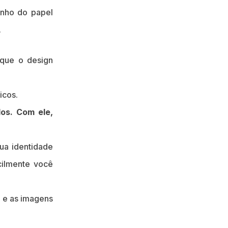
nho do papel
.
 que o design
icos.
os. Com ele,
ua identidade
cilmente você
F e as imagens