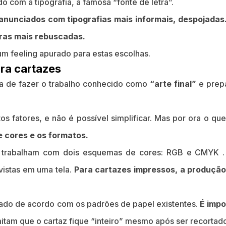
com a tipografia, a famosa “fonte de letra”.
nunciados com tipografias mais informais, despojadas
ras mais rebuscadas.
m feeling apurado para estas escolhas.
ra cartazes
ra de fazer o trabalho conhecido como
“arte final”
e prepa
os fatores, e não é possível simplificar. Mas por ora o qu
 cores e os formatos.
n trabalham com dois esquemas de cores: RGB e CMYK .
vistas em uma tela.
Para cartazes impressos, a produçã
ado de acordo com os padrões de papel existentes.
É impo
tam que o cartaz fique “inteiro” mesmo após ser recortad