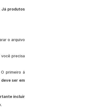
. Já produtos
rar o arquivo
e você precisa
 O primeiro á
o deve ser em
rtante incluir
o.