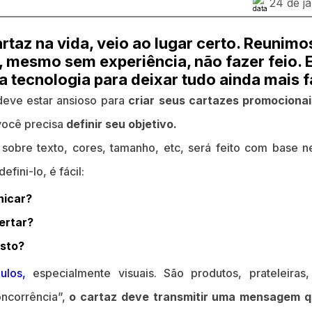
24 de j
taz na vida, veio ao lugar certo. Reunimo
, mesmo sem experiência, não fazer feio. E
 tecnologia para deixar tudo ainda mais fá
deve estar ansioso para
criar seus cartazes promocionai
você precisa
definir seu objetivo.
sobre texto, cores, tamanho, etc, será feito com base ne
efini-lo, é fácil:
icar?
ertar?
osto?
ulos,
especialmente visuais. São produtos, prateleiras, 
oncorrência”,
o cartaz deve transmitir uma mensagem q