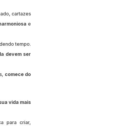
cado, cartazes
harmoniosa
e
erdendo tempo.
da devem ser
os,
comece do
sua vida mais
a para criar,