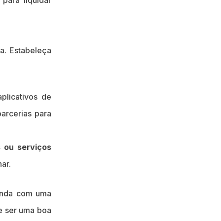
para liquidar
a. Estabeleça
plicativos de
arcerias para
 ou serviços
ar.
venda com uma
de ser uma boa