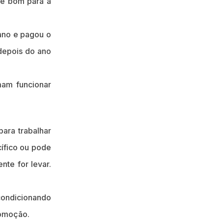
 é bom para a
ano e pagou o
depois do ano
mam funcionar
ara trabalhar
ífico ou pode
te for levar.
 condicionando
romoção.