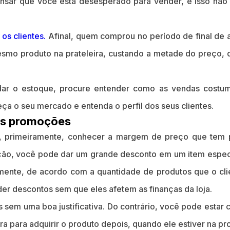
ensar que você está desesperado para vender, e isso não
os clientes.
Afinal, quem comprou no período de final de 
esmo produto na prateleira, custando a metade do preço, 
idar o estoque, procure entender como as vendas costu
ça o seu mercado e entenda o perfil dos seus clientes.
 as promoções
, primeiramente, conhecer a margem de preço que tem p
ção, você pode dar um grande desconto em um item espec
ente, de acordo com a quantidade de produtos que o clien
er descontos sem que eles afetem as finanças da loja.
sem uma boa justificativa. Do contrário, você pode estar
ra para adquirir o produto depois, quando ele estiver na p