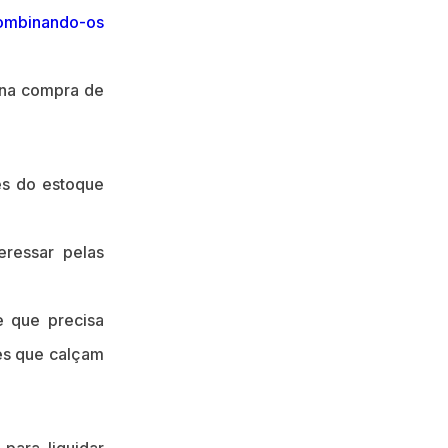
ombinando-os
 na compra de
es do estoque
eressar pelas
e que precisa
es que calçam