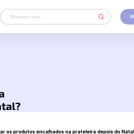
I
a
atal?
ar os produtos encalhados na prateleira depois do Nata