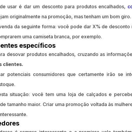
ode usar é dar um desconto para produtos encalhados,
c
jam originalmente na promoção, mas tenham um bom giro.
 venda da seguinte forma: você pode dar X% de desconto
comprarem uma camiseta branca, por exemplo.
lientes específicos
ra desovar produtos encalhados, cruzando as informaçõ
 clientes.
car potenciais consumidores que certamente irão se int
stoque.
esta situação: você tem uma loja de calçados e perceb
s de tamanho maior. Criar uma promoção voltada às mulher
nteressante.
edores