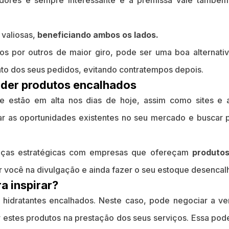
dores é sempre interessante e a premissa vale também 
 valiosas,
beneficiando ambos os lados.
os por outros de maior giro, pode ser uma boa alternativ
to dos seus pedidos, evitando contratempos depois.
nder produtos encalhados
e estão em alta nos dias de hoje, assim como sites e a
ar as oportunidades existentes no seu mercado e buscar p
nças estratégicas com empresas que ofereçam
produtos
 você na divulgação e ainda fazer o seu estoque desencalh
a inspirar?
 hidratantes encalhados. Neste caso, pode negociar a 
ar estes produtos na prestação dos seus serviços. Essa po