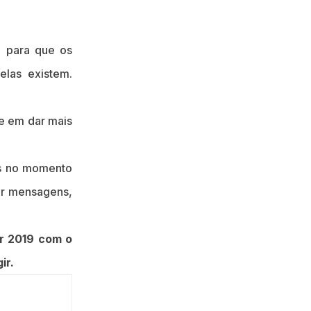
, para que os
las existem.
se em dar mais
es no momento
iar mensagens,
ar 2019 com o
ir.